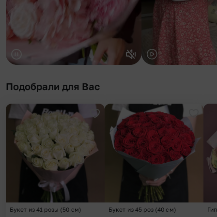
Подобрали для Вас
Добавить в избранное
Добави
Букет из 41 розы (50 см)
Букет из 45 роз (40 см)
Ги