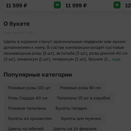
11 599
₽
11 999
₽
1
О букете
Код товара: 2116
Цветы в корзине станут оригинальным подарком или ярким
дополнением к нему. В состав композиции входят кустовые
пионовидные розы (3 шт), астильба (3 шт), розы длиной 40 см
(3 шт), лимониум (1 шт), гиперикум (1 шт), бруния (1…
еще
Популярные категории
Розовые розы 101 шт
Розовые розы 60 см
Розы Сердце 40 см
Тюльпаны 15 шт в коробке
Розовые тюльпаны
Букеты гвоздик
Букеты из хризантем
Букеты для мужчин
Цветы на юбилей
Цветы на 14 февраля