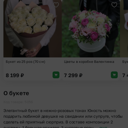
Добавить в избранное
Добави
Букет из 25 роз (70 см)
Цветы в коробке Валентинка
Бук
8 199
₽
7 299
₽
7
О букете
Код товара: 5056
Элегантный букет в нежно-розовых тонах Юность можно
подарить любимой девушке на свидании или супруге, чтобы
сделать ей приятный сюрприз. В составе композиции 2
эустомы, 1 большая орхидея, 3 кустовые розы,…
еще