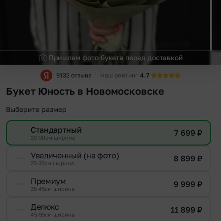
Пришлем фото букета перед доставкой
9132 отзыва
Наш рейтинг
4.7
Букет Юность в Новомосковске
Выберите размер
Стандартный
7 699
₽
20-30см ширина
Увеличенный (на фото)
8 899
₽
25-35см ширина
Премиум
9 999
₽
35-45см ширина
Делюкс
11 899
₽
45-55см ширина