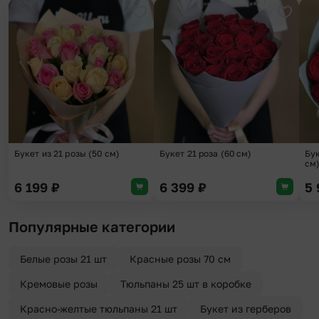
Добавить в избранное
Добави
Букет из 21 розы (50 см)
Букет 21 роза (60 см)
Бук
см
6 199
₽
6 399
₽
5
Популярные категории
Белые розы 21 шт
Красные розы 70 см
Кремовые розы
Тюльпаны 25 шт в коробке
Красно-желтые тюльпаны 21 шт
Букет из герберов