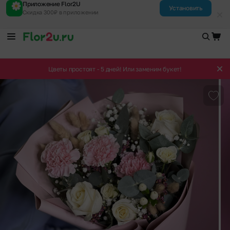
Приложение Flor2U
Установить
Скидка 300₽ в приложении
Цветы простоят - 5 дней! Или заменим букет!
Доба